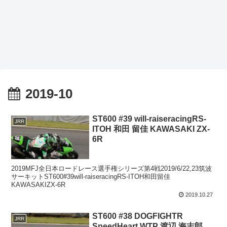
2019-10
ST600 #39 will-raiseracingRS-
JRR
ITOH 和田 留佳 KAWASAKI ZX-
6R
2019MFJ全日本ロードレース選手権シリーズ第4戦2019/6/22,23筑波
サーキットST600#39will-raiseracingRS-ITOH和田留佳
KAWASAKIZX-6R
2019.10.27
ST600 #38 DOGFIGHTR
JRR
SpeedHeart WTP 渡辺 海志郎