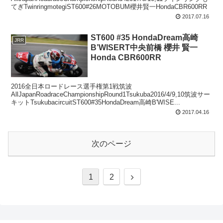
てぎTwinringmotegiST600#26MOTOBUM櫻井賢一HondaCBR600RR
2017.07.16
ST600 #35 HondaDream高崎
JRR
B’WISERT中央前橋 櫻井 賢一
Honda CBR600RR
2016全日本ロードレース選手権第1戦筑波
AllJapanRoadraceChampionshipRound1Tsukuba2016/4/9,10筑波サー
キットTsukubacircuitST600#35HondaDream高崎B'WISE...
2017.04.16
次のページ
次
1
2
へ