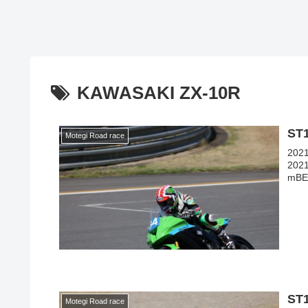
KAWASAKI ZX-10R
ST
Motegi Road race
20
202
mBE
ST
Motegi Road race