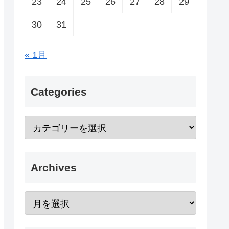
23
24
25
26
27
28
29
30
31
« 1月
Categories
Archives