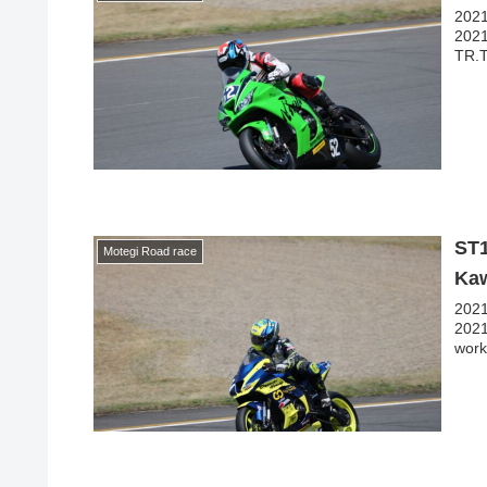
20
202
TR.
ST
Motegi Road race
Ka
20
202
wo