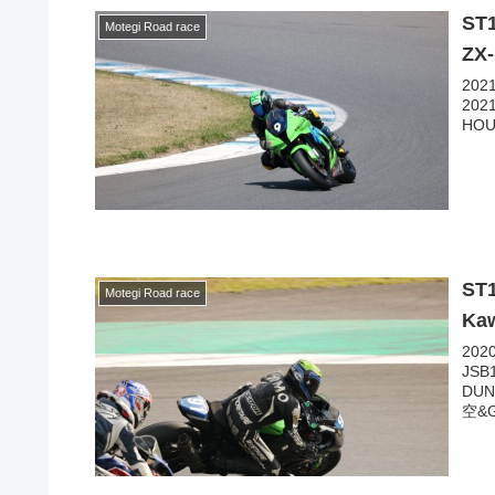
ST
Motegi Road race
ZX
20
202
HOU
ST
Motegi Road race
Ka
20
JS
DUN
空&G