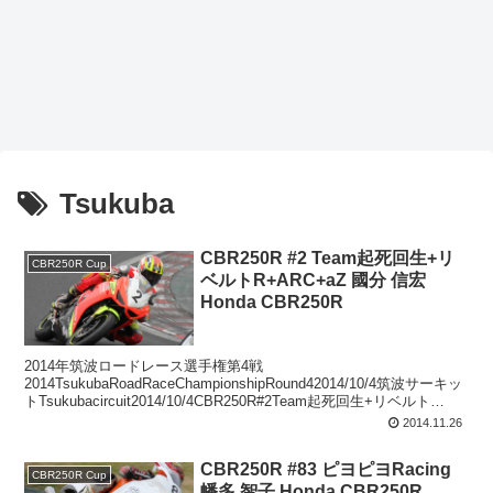
Tsukuba
CBR250R #2 Team起死回生+リ
CBR250R Cup
ベルトR+ARC+aZ 國分 信宏
Honda CBR250R
2014年筑波ロードレース選手権第4戦
2014TsukubaRoadRaceChampionshipRound42014/10/4筑波サーキッ
トTsukubacircuit2014/10/4CBR250R#2Team起死回生+リベルト
R+A...
2014.11.26
CBR250R #83 ピヨピヨRacing
CBR250R Cup
幡多 智子 Honda CBR250R