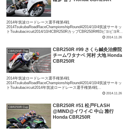
2014年筑波ロードレース選手権第4戦
2014TsukubaRoadRaceChampionshipRound42014/10/4筑波サーキッ
トTsukubacircuit2014/10/4CBR250RカップCBR250R#83ピヨピヨR...
2014.11.26
CBR250R #99 さくら鍼灸治療院
CBR250R Cup
チームワタナベ 河村 大地 Honda
CBR250R
2014年筑波ロードレース選手権第4戦
2014TsukubaRoadRaceChampionshipRound42014/10/4筑波サーキッ
トTsukubacircuit2014年筑波ロードレース選手権第4戦
CBR250RCupcCBR2...
2014.11.26
CBR250R #51 松戸FLASH
CBR250R Cup
@MIND@イワイ-C 中山 雅行
Honda CBR250R