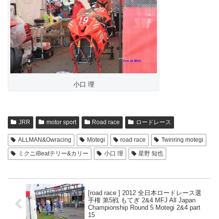
小口 理
JRR
motor sport
Road race
ロードレース
ALLMAN&Owracing
Motegi
road race
Twinring motegi
ミクニiBeatテリー&カリー
小口 理
星野 知也
[road race ] 2012 全日本ロードレース選
手権 第5戦 もてぎ 2&4 MFJ All Japan
Championship Round 5 Motegi 2&4 part
15