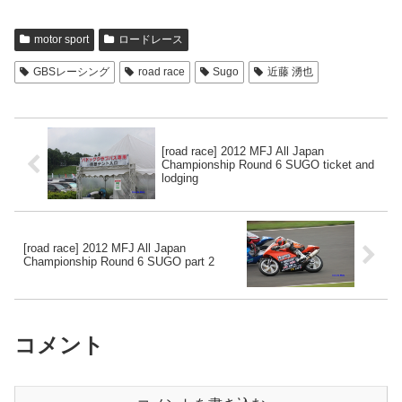
motor sport
ロードレース
GBSレーシング
road race
Sugo
近藤 湧也
[road race] 2012 MFJ All Japan
Championship Round 6 SUGO ticket and
lodging
[road race] 2012 MFJ All Japan
Championship Round 6 SUGO part 2
コメント