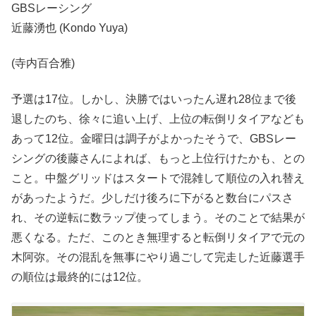
GBSレーシング
近藤湧也 (Kondo Yuya)
(寺内百合雅)
予選は17位。しかし、決勝ではいったん遅れ28位まで後
退したのち、徐々に追い上げ、上位の転倒リタイアなども
あって12位。金曜日は調子がよかったそうで、GBSレー
シングの後藤さんによれば、もっと上位行けたかも、との
こと。中盤グリッドはスタートで混雑して順位の入れ替え
があったようだ。少しだけ後ろに下がると数台にパスさ
れ、その逆転に数ラップ使ってしまう。そのことで結果が
悪くなる。ただ、このとき無理すると転倒リタイアで元の
木阿弥。その混乱を無事にやり過ごして完走した近藤選手
の順位は最終的には12位。