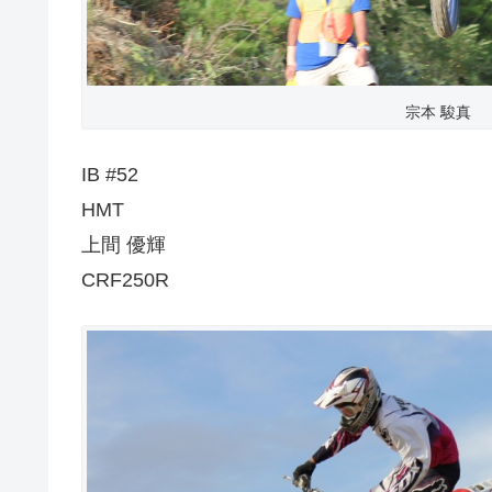
宗本 駿真
IB #52
HMT
上間 優輝
CRF250R