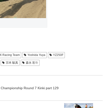
MX Racing Team
Yoshida Yuya
YZ250F
宗本 駿真
森永 彩斗
 Championship Round 7 Kinki part 129