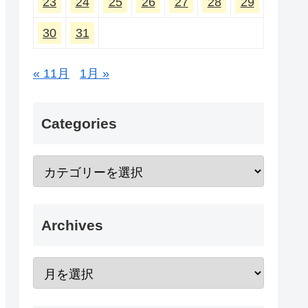
23
24
25
26
27
28
29
30
31
« 11月
1月 »
Categories
Archives