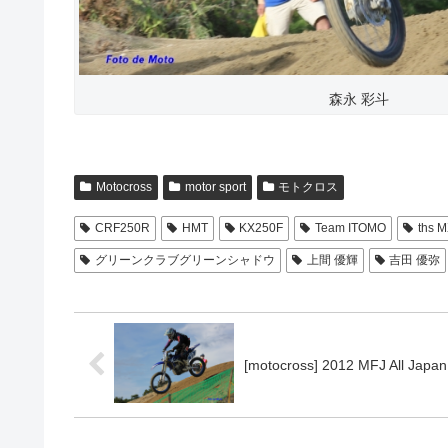
森永 彩斗
Motocross
motor sport
モトクロス
CRF250R
HMT
KX250F
Team ITOMO
ths 
グリーンクラブグリーンシャドウ
上間 優輝
吉田 優弥
[motocross] 2012 MFJ All Japan