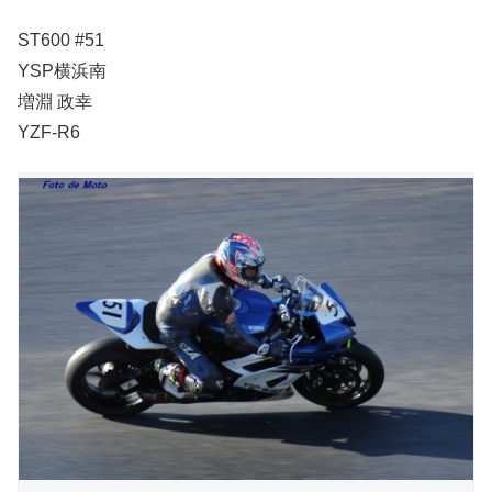
ST600 #51
YSP横浜南
増淵 政幸
YZF-R6