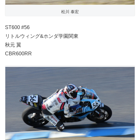
松川 泰宏
ST600 #56
リトルウィング&ホンダ学園関東
秋元 翼
CBR600RR