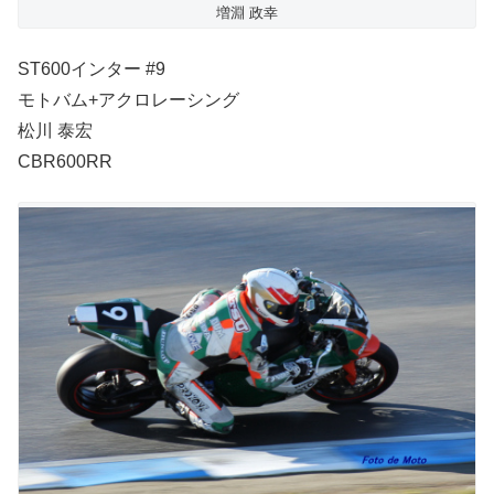
増淵 政幸
ST600インター #9
モトバム+アクロレーシング
松川 泰宏
CBR600RR