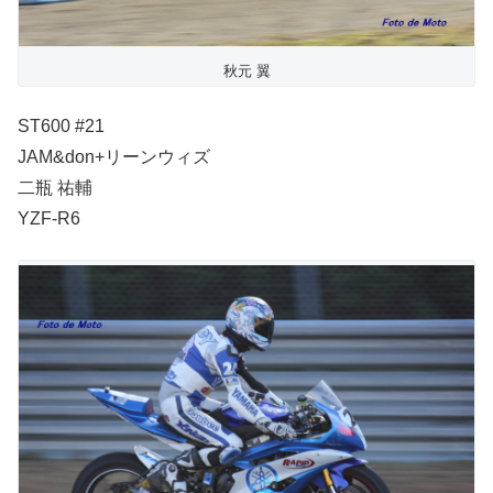
秋元 翼
ST600 #21
JAM&don+リーンウィズ
二瓶 祐輔
YZF-R6