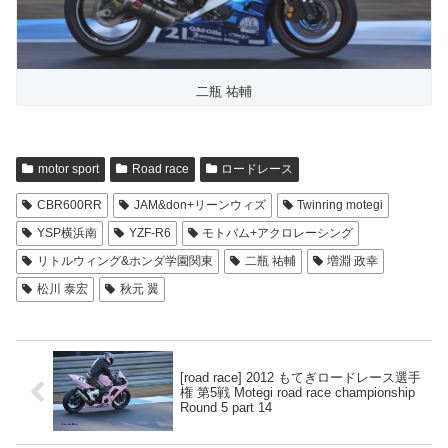
二瓶 祐輔
motor sport
Road race
ロードレース
CBR600RR
JAM&don+リーンウィズ
Twinring motegi
YSP横浜南
YZF-R6
モトバム+アクロレーシング
リトルウィング&ホンダ学園関東
二瓶 祐輔
増淵 政幸
松川 泰宏
秋元 翼
[road race] 2012 もてぎロードレース選手
権 第5戦 Motegi road race championship
Round 5 part 14