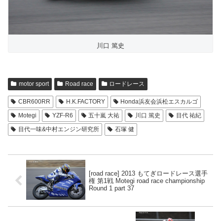
川口 篤史
motor sport
Road race
ロードレース
CBR600RR
H.K.FACTORY
Honda浜友会浜松エスカルゴ
Motegi
YZF-R6
五十嵐 大祐
川口 篤史
目代 祐紀
目代一味&中村エンジン研究所
石塚 健
[road race] 2013 もてぎロードレース選手
権 第1戦 Motegi road race championship
Round 1 part 37