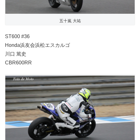
五十嵐 大祐
ST600 #36
Honda浜友会浜松エスカルゴ
川口 篤史
CBR600RR