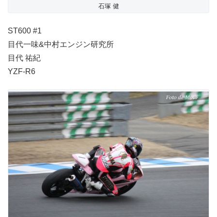
石塚 健
ST600 #1
目代一味&中村エンジン研究所
目代 祐紀
YZF-R6