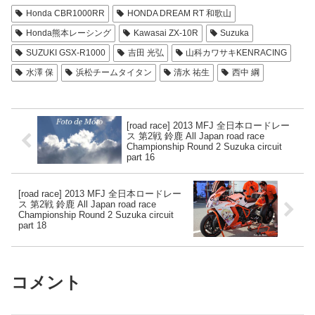
Honda CBR1000RR
HONDA DREAM RT 和歌山
Honda熊本レーシング
Kawasai ZX-10R
Suzuka
SUZUKI GSX-R1000
吉田 光弘
山科カワサキKENRACING
水澤 保
浜松チームタイタン
清水 祐生
西中 綱
[road race] 2013 MFJ 全日本ロードレー
ス 第2戦 鈴鹿 All Japan road race
Championship Round 2 Suzuka circuit
part 16
[road race] 2013 MFJ 全日本ロードレー
ス 第2戦 鈴鹿 All Japan road race
Championship Round 2 Suzuka circuit
part 18
コメント