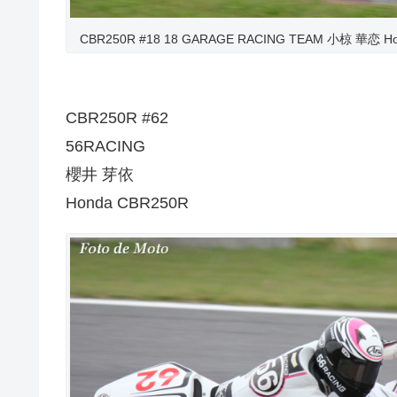
CBR250R #18 18 GARAGE RACING TEAM 小椋 華恋 H
CBR250R #62
56RACING
櫻井 芽依
Honda CBR250R