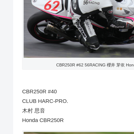
CBR250R #62 56RACING 櫻井 芽依 Hon
CBR250R #40
CLUB HARC-PRO.
木村 思音
Honda CBR250R