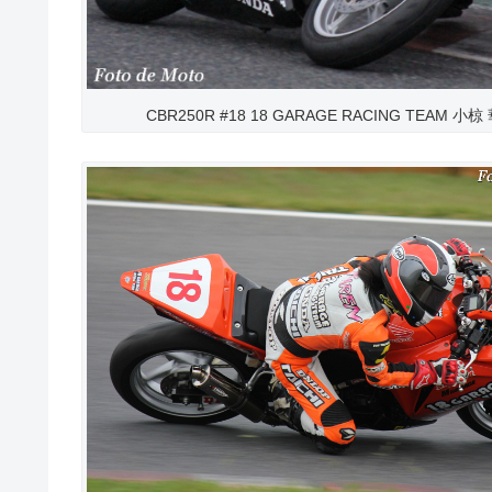
CBR250R #18 18 GARAGE RACING TEAM 小椋