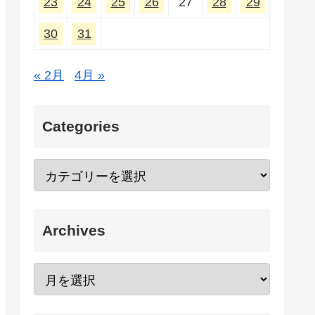
23
24
25
26
27
28
29
30
31
« 2月
4月 »
Categories
Archives