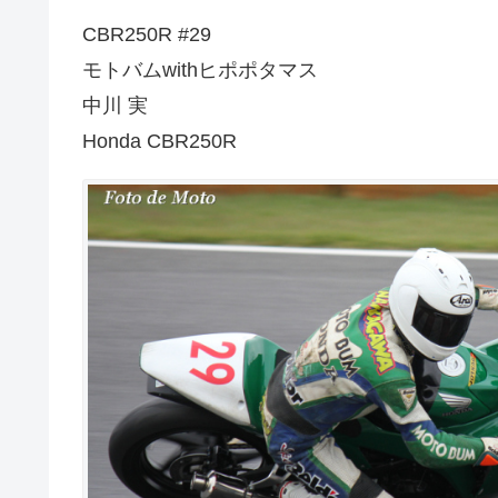
CBR250R #29
モトバムwithヒポポタマス
中川 実
Honda CBR250R