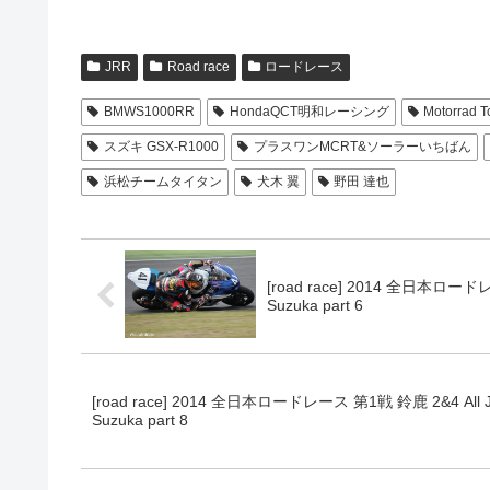
JRR
Road race
ロードレース
BMWS1000RR
HondaQCT明和レーシング
Motorra
スズキ GSX-R1000
プラスワンMCRT&ソーラーいちばん
浜松チームタイタン
犬木 翼
野田 達也
[road race] 2014 全日本ロードレー
Suzuka part 6
[road race] 2014 全日本ロードレース 第1戦 鈴鹿 2&4 All Japa
Suzuka part 8