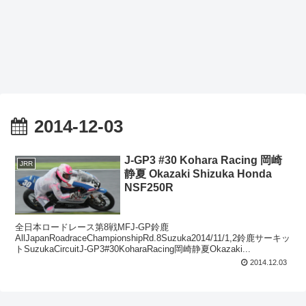
2014-12-03
J-GP3 #30 Kohara Racing 岡崎
JRR
静夏 Okazaki Shizuka Honda
NSF250R
全日本ロードレース第8戦MFJ-GP鈴鹿
AllJapanRoadraceChampionshipRd.8Suzuka2014/11/1,2鈴鹿サーキッ
トSuzukaCircuitJ-GP3#30KoharaRacing岡崎静夏Okazaki...
2014.12.03