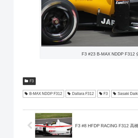
F3 #23 B-MAX NDDP F312 佐
F3
B-MAX NDDP F312
Dallara F312
F3
Sasaki Daik
F3 #8 HFDP RACING F312 高橋 翼