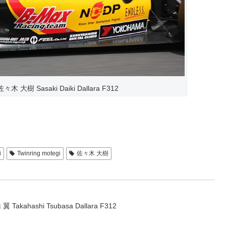
々木 大樹 Sasaki Daiki Dallara F312
i
Twinring motegi
佐々木 大樹
 Takahashi Tsubasa Dallara F312