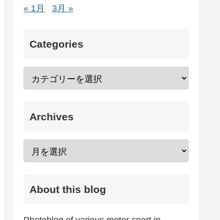
« 1月
3月 »
Categories
Archives
About this blog
Photoblog of various motor sport in