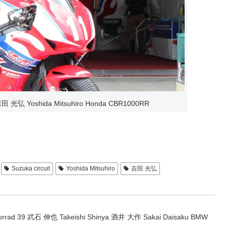
光弘 Yoshida Mitsuhiro Honda CBR1000RR
Suzuka circuit
Yoshida Mitsuhiro
吉田 光弘
torrad 39 武石 伸也 Takeishi Shinya 酒井 大作 Sakai Daisaku BMW