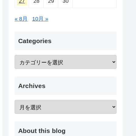
27
28
29
30
« 8月
10月 »
Categories
Archives
About this blog