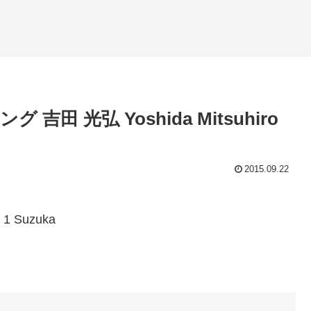
グ 吉田 光弘 Yoshida Mitsuhiro
2015.09.22
d 1 Suzuka