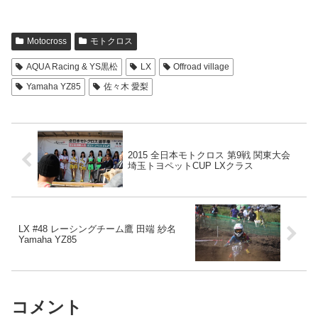
Motocross
モトクロス
AQUA Racing & YS黒松
LX
Offroad village
Yamaha YZ85
佐々木 愛梨
2015 全日本モトクロス 第9戦 関東大会
埼玉トヨペットCUP LXクラス
LX #48 レーシングチーム鷹 田端 紗名
Yamaha YZ85
コメント