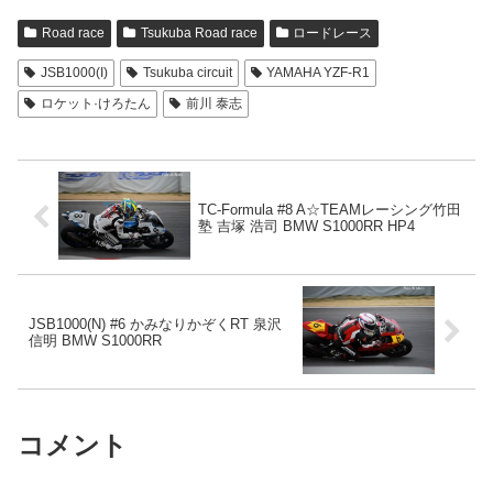
Road race
Tsukuba Road race
ロードレース
JSB1000(I)
Tsukuba circuit
YAMAHA YZF-R1
ロケット·けろたん
前川 泰志
TC-Formula #8 A☆TEAMレーシング竹田
塾 吉塚 浩司 BMW S1000RR HP4
JSB1000(N) #6 かみなりかぞくRT 泉沢
信明 BMW S1000RR
コメント