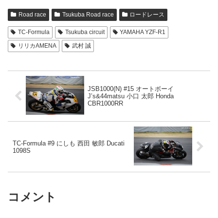
Road race
Tsukuba Road race
ロードレース
TC-Formula
Tsukuba circuit
YAMAHA YZF-R1
リリカAMENA
武村 誠
JSB1000(N) #15 オートボーイ
J’s&44matsu 小口 太郎 Honda
CBR1000RR
TC-Formula #9 にしも 西田 敏郎 Ducati
1098S
コメント