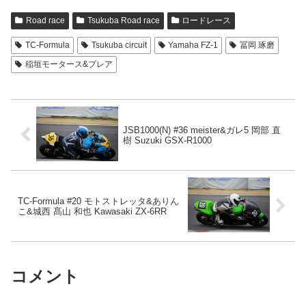
Road race
Tsukuba Road race
ロードレース
TC-Formula
Tsukuba circuit
Yamaha FZ-1
冨岡 琢磨
稲垣モータース&プレア
JSB1000(N) #36 meister&ガレ5 岡部 直
樹 Suzuki GSX-R1000
TC-Formula #20 モトストレッタ&ありん
こ&城西 髙山 和也 Kawasaki ZX-6RR
コメント