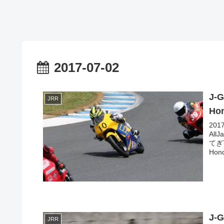
2017-07-02
J-
JRR
Ho
20
All
てぎ
Hond
J-
JRR