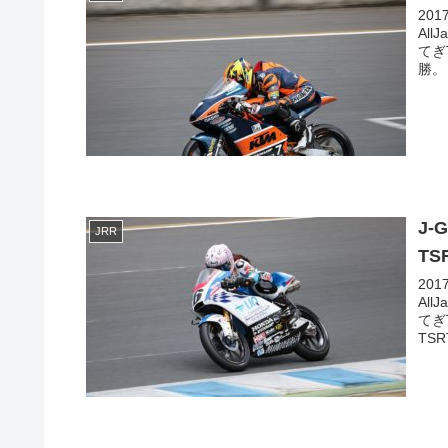
20
All
てぎT
勝。
J-
JRR
TS
20
All
てぎT
TSR