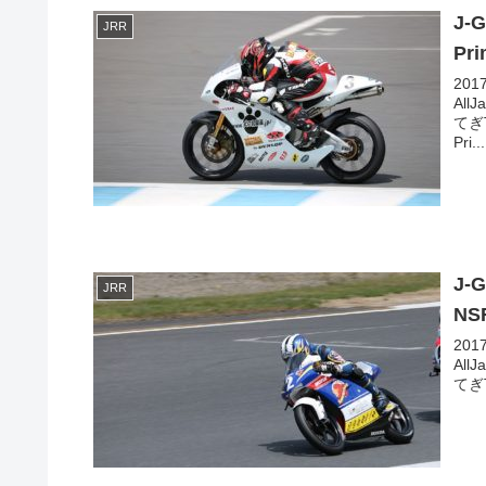
J-
JRR
Pri
20
All
てぎT
Pri...
J-
JRR
NS
20
All
てぎT