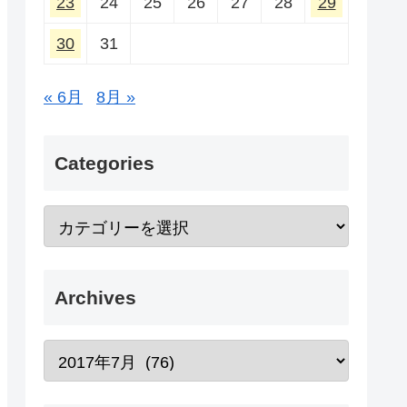
23
24
25
26
27
28
29
30
31
« 6月
8月 »
Categories
Archives