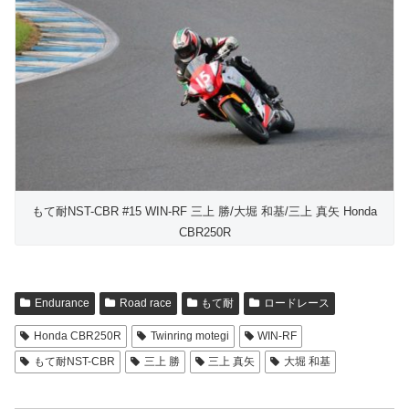
もて耐NST-CBR #15 WIN-RF 三上 勝/大堀 和基/三上 真矢 Honda
CBR250R
Endurance
Road race
もて耐
ロードレース
Honda CBR250R
Twinring motegi
WIN-RF
もて耐NST-CBR
三上 勝
三上 真矢
大堀 和基