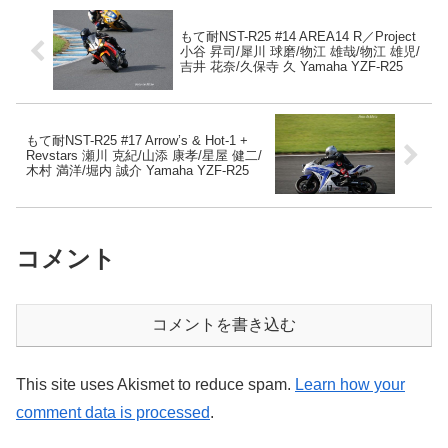
もて耐NST-R25 #14 AREA14 R／Project
小谷 昇司/犀川 球磨/物江 雄哉/物江 雄児/
吉井 花奈/久保寺 久 Yamaha YZF-R25
もて耐NST-R25 #17 Arrow’s & Hot-1 +
Revstars 瀬川 克紀/山添 康孝/星屋 健二/
木村 満洋/堀内 誠介 Yamaha YZF-R25
コメント
コメントを書き込む
This site uses Akismet to reduce spam.
Learn how your
comment data is processed
.