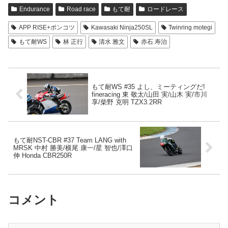
Endurance
Road race
もて耐
ロードレース
APP RISE+ポンコツ
Kawasaki Ninja250SL
Twinring motegi
もて耐WS
林 正行
清水 雅文
赤石 寿治
もて耐WS #35 よし、ミーティングだ!
fineracing 東 敬太/山田 実/山木 実/市川
享/柴野 克明 TZX3.2RR
もて耐NST-CBR #37 Team LANG with
MRSK 中村 勝美/横尾 康一/星 智也/澤口
伸 Honda CBR250R
コメント