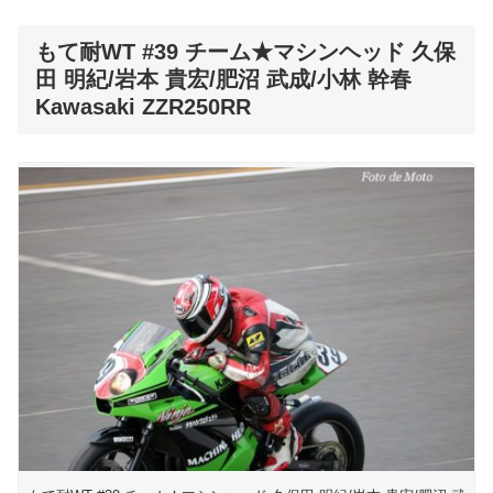
もて耐WT #39 チーム★マシンヘッド 久保
田 明紀/岩本 貴宏/肥沼 武成/小林 幹春
Kawasaki ZZR250RR