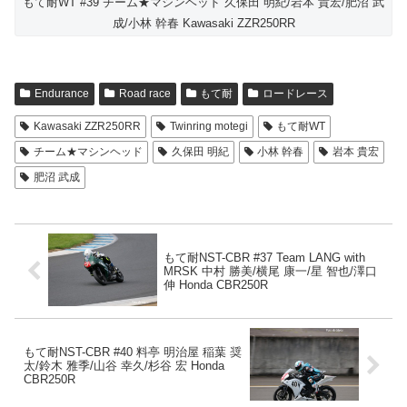
もて耐WT #39 チーム★マシンヘッド 久保田 明紀/岩本 貴宏/肥沼 武
成/小林 幹春 Kawasaki ZZR250RR
Endurance
Road race
もて耐
ロードレース
Kawasaki ZZR250RR
Twinring motegi
もて耐WT
チーム★マシンヘッド
久保田 明紀
小林 幹春
岩本 貴宏
肥沼 武成
もて耐NST-CBR #37 Team LANG with
MRSK 中村 勝美/横尾 康一/星 智也/澤口
伸 Honda CBR250R
もて耐NST-CBR #40 料亭 明治屋 稲葉 奨
太/鈴木 雅季/山谷 幸久/杉谷 宏 Honda
CBR250R