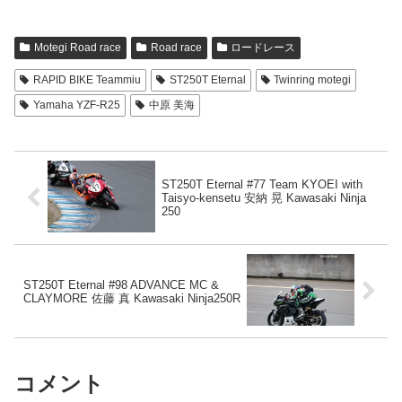
Motegi Road race
Road race
ロードレース
RAPID BIKE Teammiu
ST250T Eternal
Twinring motegi
Yamaha YZF-R25
中原 美海
ST250T Eternal #77 Team KYOEI with
Taisyo-kensetu 安納 晃 Kawasaki Ninja
250
ST250T Eternal #98 ADVANCE MC &
CLAYMORE 佐藤 真 Kawasaki Ninja250R
コメント