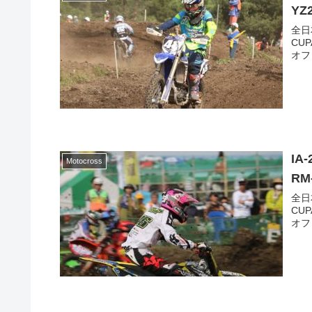
YZ
全日
CUP
オフロ
IA
Motocross
RM
全日
CUP
オフロ