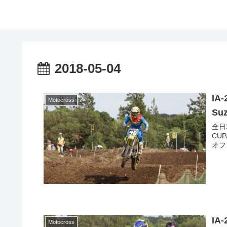
2018-05-04
IA
Motocross
Suz
全日
CUP
オフロ
IA
Motocross