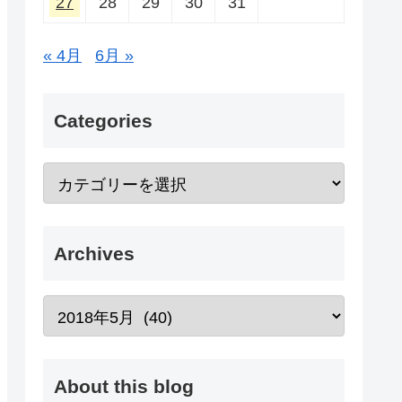
27
28
29
30
31
« 4月
6月 »
Categories
Archives
About this blog