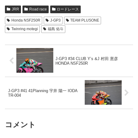
JRR
Road race
ロードレース
Honda NSF250R
J-GP3
TEAM PLUSONE
Twinring motegi
福島 佑斗
J-GP3 #34 CLUB Y’s &J 村田 憲彦
HONDA NSF250R
J-GP3 #41 41Planning 宇井 陽一 IODA
TR-004
コメント