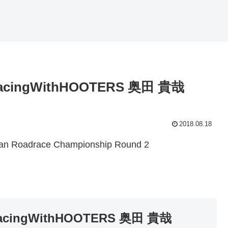
rRacingWithHOOTERS 奥田 貴哉
2018.08.18
adrace Championship Round 2
rRacingWithHOOTERS 奥田 貴哉