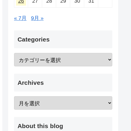
26
27
28
29
30
31
« 7月
9月 »
Categories
Archives
About this blog