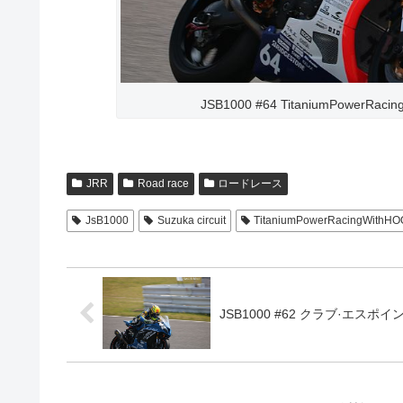
JSB1000 #64 TitaniumPowerRa
JRR
Road race
ロードレース
JsB1000
Suzuka circuit
TitaniumPowerRacingWithH
JSB1000 #62 クラブ·エスポイン