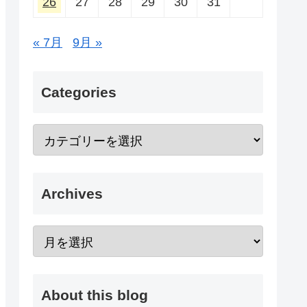
26
27
28
29
30
31
« 7月
9月 »
Categories
Archives
About this blog