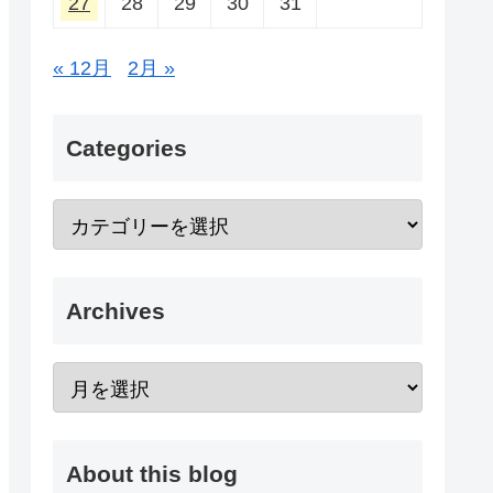
27
28
29
30
31
« 12月
2月 »
Categories
Archives
About this blog