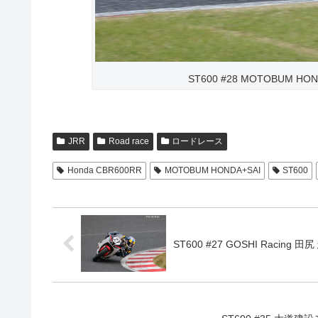
ST600 #28 MOTOBUM HON
JRR
Road race
ロードレース
Honda CBR600RR
MOTOBUM HONDA+SAI
ST600
ST600 #27 GOSHI Racing 田