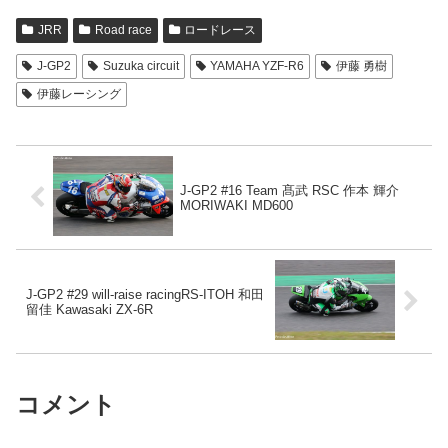
JRR
Road race
ロードレース
J-GP2
Suzuka circuit
YAMAHA YZF-R6
伊藤 勇樹
伊藤レーシング
J-GP2 #16 Team 髙武 RSC 作本 輝介
MORIWAKI MD600
J-GP2 #29 will-raise racingRS-ITOH 和田
留佳 Kawasaki ZX-6R
コメント