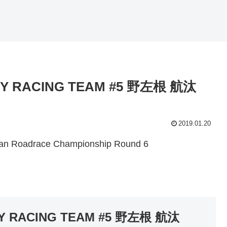
RY RACING TEAM #5 野左根 航汰
2019.01.20
adrace Championship Round 6
RY RACING TEAM #5 野左根 航汰