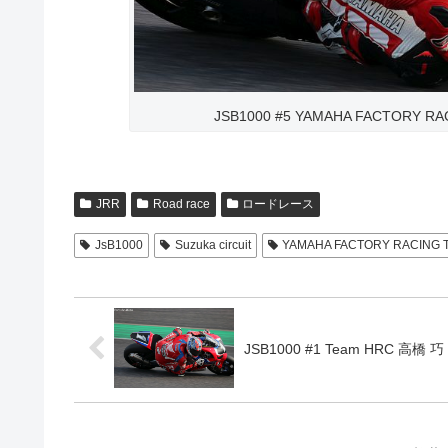
JSB1000 #5 YAMAHA FACTORY R
JRR
Road race
ロードレース
JsB1000
Suzuka circuit
YAMAHA FACTORY RACING 
JSB1000 #1 Team HRC 高橋 巧