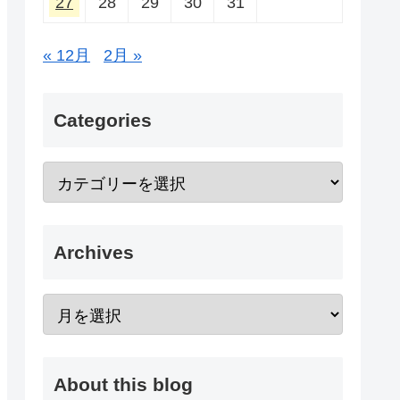
27
28
29
30
31
« 12月
2月 »
Categories
Archives
About this blog