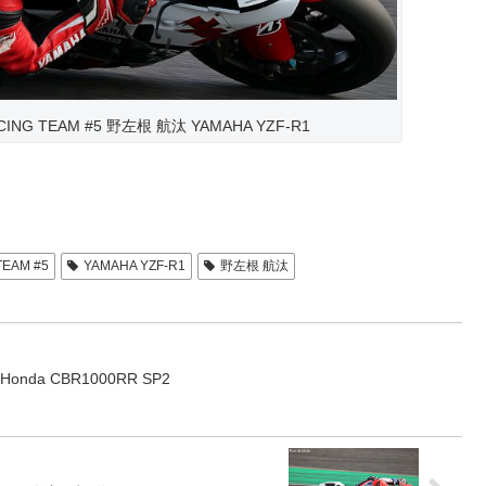
ACING TEAM #5 野左根 航汰 YAMAHA YZF-R1
TEAM #5
YAMAHA YZF-R1
野左根 航汰
 Honda CBR1000RR SP2