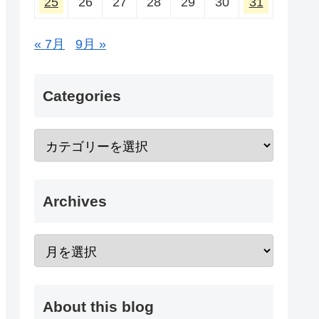
25
26
27
28
29
30
31
« 7月
9月 »
Categories
Archives
About this blog