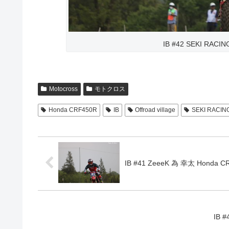
IB #42 SEKI RAC
Motocross
モトクロス
Honda CRF450R
IB
Offroad village
SEKI RACIN
IB #41 ZeeeK 為 幸太 Honda C
IB 