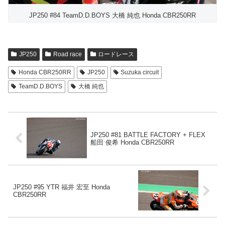
JP250 #84 TeamD.D.BOYS 大橋 純也 Honda CBR250RR
JP250
Road race
ロードレース
Honda CBR250RR
JP250
Suzuka circuit
TeamD.D.BOYS
大橋 純也
JP250 #81 BATTLE FACTORY + FLEX
船田 俊希 Honda CBR250RR
JP250 #95 YTR 福井 宏至 Honda
CBR250RR