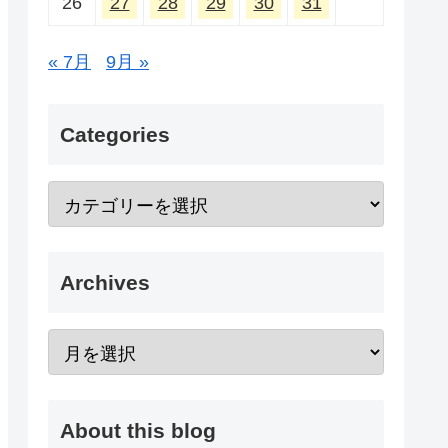
26
27
28
29
30
31
« 7月
9月 »
Categories
Archives
About this blog