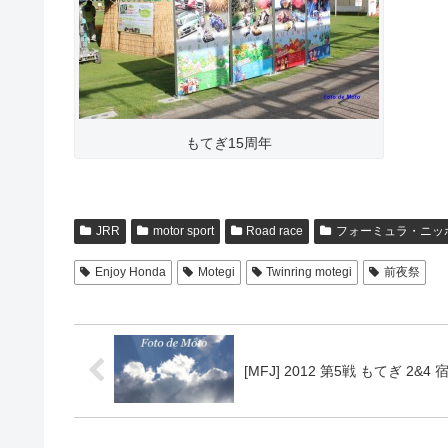
もてぎ15周年
JRR
motor sport
Road race
フォーミュラ・ニッ
Enjoy Honda
Motegi
Twinring motegi
前夜祭
[MFJ] 2012 第5戦 もてぎ 2&4