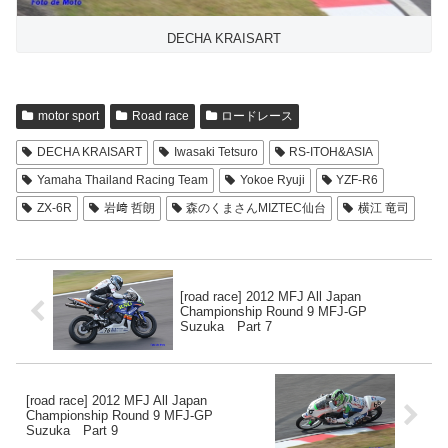
DECHA KRAISART
motor sport
Road race
ロードレース
DECHA KRAISART
Iwasaki Tetsuro
RS-ITOH&ASIA
Yamaha Thailand Racing Team
Yokoe Ryuji
YZF-R6
ZX-6R
岩﨑 哲朗
森のくまさんMIZTEC仙台
横江 竜司
[road race] 2012 MFJ All Japan
Championship Round 9 MFJ-GP
Suzuka Part 7
[road race] 2012 MFJ All Japan
Championship Round 9 MFJ-GP
Suzuka Part 9