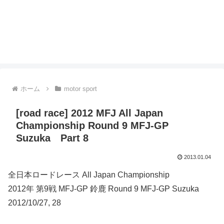
ホーム
motor sport
[road race] 2012 MFJ All Japan
Championship Round 9 MFJ-GP
Suzuka Part 8
2013.01.04
全日本ロードレース All Japan Championship
2012年 第9戦 MFJ-GP 鈴鹿 Round 9 MFJ-GP Suzuka
2012/10/27, 28