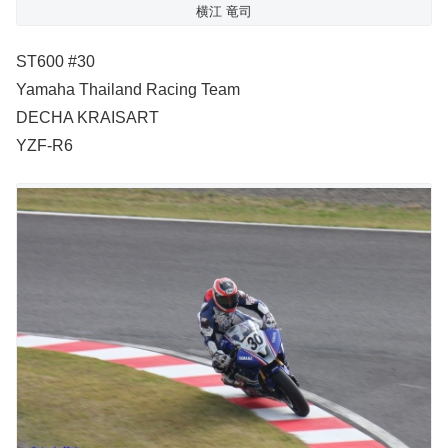
横江 竜司
ST600 #30
Yamaha Thailand Racing Team
DECHA KRAISART
YZF-R6