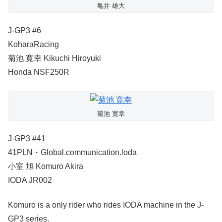
亀井 雄大
J-GP3 #6
KoharaRacing
菊池 寛幸 Kikuchi Hiroyuki
Honda NSF250R
菊池 寛幸
J-GP3 #41
41PLN・Global.communication.loda
小室 旭 Komuro Akira
IODA JR002
Komuro is a only rider who rides IODA machine in the J-
GP3 series.