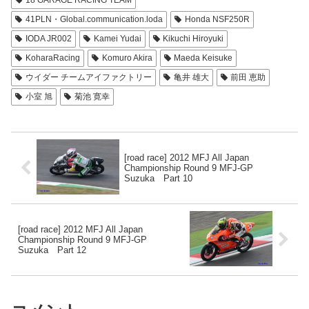
41PLN・Global.communication.loda
Honda NSF250R
IODA JR002
Kamei Yudai
Kikuchi Hiroyuki
KoharaRacing
Komuro Akira
Maeda Keisuke
ウイダー チームアイファクトリー
亀井 雄大
前田 恵助
小室 旭
菊池 寛幸
[road race] 2012 MFJ All Japan
Championship Round 9 MFJ-GP
Suzuka Part 10
[road race] 2012 MFJ All Japan
Championship Round 9 MFJ-GP
Suzuka Part 12