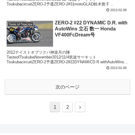
TsukubacircuitZERO-2予選ZERO-2#31motoGLAD鈴木敦子
YamahaR1-Z
2013.02.08
ZERO-2 #22 DYNAMIC D.R. with
Taste of Tsukuba
AutoWins 立石 数一 Honda
VF400FcDream号
2012テイストオブツクバ神楽月の陣
TasteofTsukubaNovember2012/11/4筑波サーキット
TsukubacircuitZERO-2予選ZERO-2#22DYNAMICD.R.withAutoWins立
石数一HondaV...
2013.02.08
次のページ
次
1
2
へ