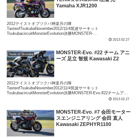
Yamaha XJR1200
2012テイストオブツクバ神楽月の陣
TasteofTsukubaNovember2012/11/4筑波サーキット
TsukubacircuitMonsterEvolution決勝MONSTER-
Evo.#51TEAM☆C.K&JAM松浦光一Y...
2013.02.27
MONSTER-Evo. #22 チーム アニ
Taste of Tsukuba
ーズ 足立 智規 Kawasaki Z2
2012テイストオブツクバ神楽月の陣
TasteofTsukubaNovember2012/11/4筑波サーキット
TsukubacircuitMonsterEvolution決勝MONSTER-Evo.#22チームアニ
ーズ足立智規Kawasa...
2013.02.27
MONSTER-Evo. #7 会田モーター
Taste of Tsukuba
スエンジニアリング 会田 直人
Kawasaki ZEPHYR1100