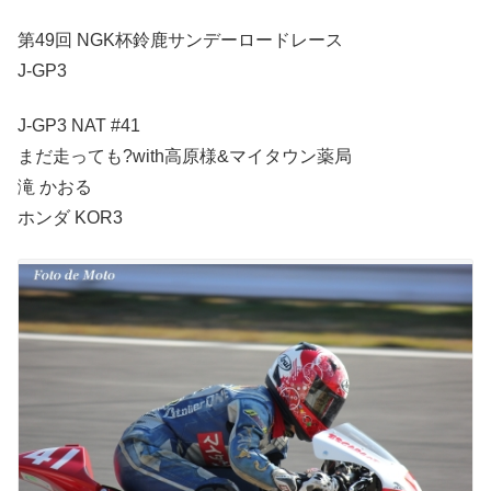
第49回 NGK杯鈴鹿サンデーロードレース
J-GP3
J-GP3 NAT #41
まだ走っても?with高原様&マイタウン薬局
滝 かおる
ホンダ KOR3