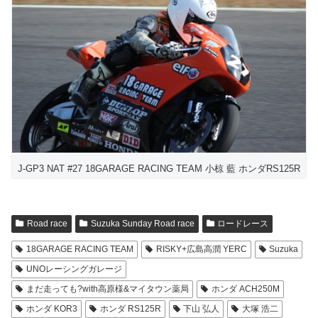
J-GP3 NAT #27 18GARAGE RACING TEAM 小椋 藍 ホンダRS125R
Road race
Suzuka Sunday Road race
ロードレース
18GARAGE RACING TEAM
RISKY+広島高潤 YERC
Suzuka
UNOレーシングガレージ
まだ走っても?with高原様&マイタウン薬局
ホンダ ACH250M
ホンダ KOR3
ホンダ RS125R
下山 弘人
大塚 浩二