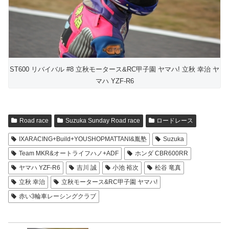
ST600 リバイバル #8 立秋モータース&RC甲子園 ヤマハ! 立秋 幸治 ヤ
マハ YZF-R6
Road race
Suzuka Sunday Road race
ロードレース
IXARACING+Build+YOUSHOPMATTANI&胤塾
Suzuka
Team MKR&オートライフハノ+ADF
ホンダ CBR600RR
ヤマハ YZF-R6
吉川 誠
小池 裕次
松谷 竜真
立秋 幸治
立秋モータース&RC甲子園 ヤマハ!
赤い3輪車レーシングクラブ