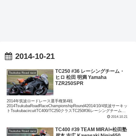
2014-10-21
TC250 #36 レーシングチーム・
Tsukuba Road race
ヒロ 松田 明満 Yamaha
TZR250SPR
2014年筑波ロードレース選手権第4戦
2014TsukubaRoadRaceChampionshipRound42014/10/4筑波サーキッ
トTsukubacircuitTC400/TC250クラスTC250#36レーシングチーム・
ヒロ松...
2014.10.21
TC400 #39 TEAM MIRAI+松田塾
Tsukuba Road race
岸本 吉広 Kawasaki Ninja650