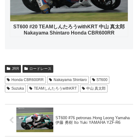
ST600 #20 TEAMしんたろうwithKRT 中山 真太郎
Nakayama Shintaro Honda CBR600RR
JRR
ロードレース
Honda CBR600RR
Nakayama Shintaro
ST600
Suzuka
TEAMしんたろうwithKRT
中山 真太郎
ST600 #76 petronas.Hong Leong Yamaha
伊藤 勇樹 Ito Yuki YAMAHA YZF-R6