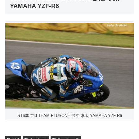
YAMAHA YZF-R6
ST600 #43 TEAM PLUSONE 砂泊 孝太 YAMAHA YZF-R6