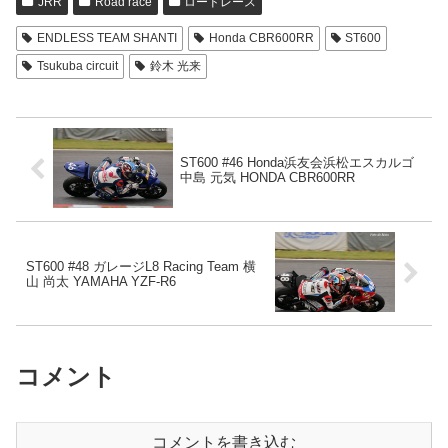
JRR
Road race
ロードレース
ENDLESS TEAM SHANTI
Honda CBR600RR
ST600
Tsukuba circuit
鈴木 光来
ST600 #46 Honda浜友会浜松エスカルゴ
中島 元気 HONDA CBR600RR
ST600 #48 ガレージL8 Racing Team 横
山 尚太 YAMAHA YZF-R6
コメント
コメントを書き込む