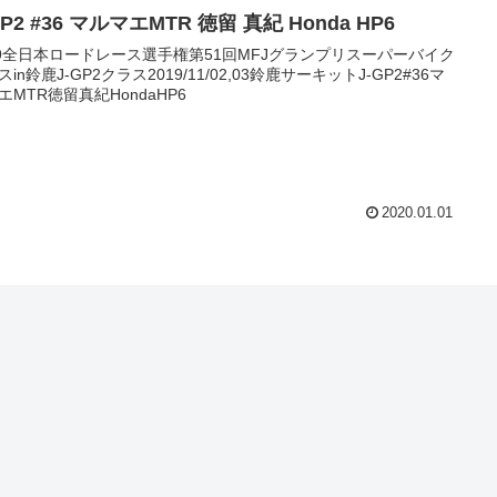
GP2 #36 マルマエMTR 徳留 真紀 Honda HP6
19全日本ロードレース選手権第51回MFJグランプリスーパーバイク
in鈴鹿J-GP2クラス2019/11/02,03鈴鹿サーキットJ-GP2#36マ
エMTR徳留真紀HondaHP6
2020.01.01