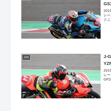
GS
20
レース
クニ
J-
JRR
YZ
20
レー
GP2