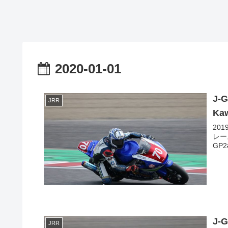
2020-01-01
J-
JRR
Ka
20
レー
GP2
J-
JRR