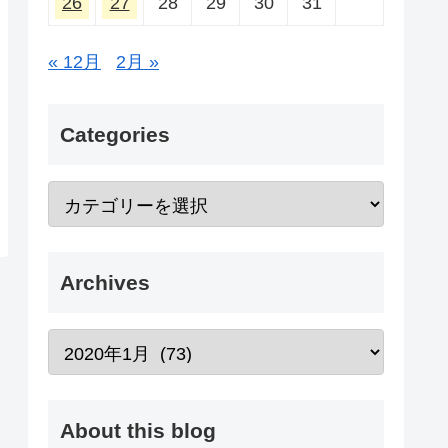
26
27
28
29
30
31
« 12月
2月 »
Categories
Archives
About this blog