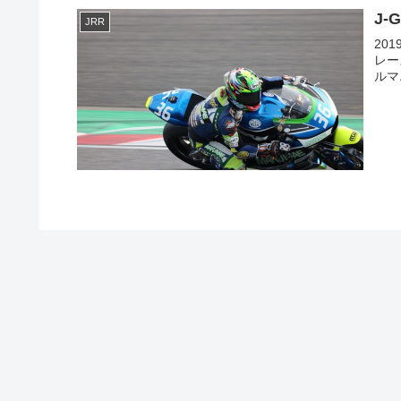
J-
JRR
20
レース
ルマ