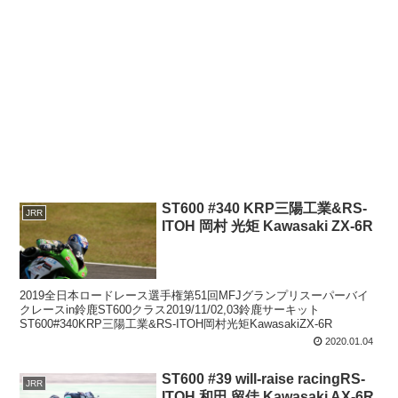
ST600 #340 KRP三陽工業&RS-
JRR
ITOH 岡村 光矩 Kawasaki ZX-6R
2019全日本ロードレース選手権第51回MFJグランプリスーパーバイ
クレースin鈴鹿ST600クラス2019/11/02,03鈴鹿サーキット
ST600#340KRP三陽工業&RS-ITOH岡村光矩KawasakiZX-6R
2020.01.04
ST600 #39 will-raise racingRS-
JRR
ITOH 和田 留佳 Kawasaki AX-6R