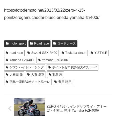
https://fotodemoto.net/2013/02/22/zero-4-15-
pointzerogamuchodai-bluec-oneda-yamaha-fzr400r/
motor sport
Road race
ロードレース
road race
Suzuki-GSX-R400
Tsukuba circuit
Y-STYLE
Yamaha-FZR400
Yamaha-FZR400R
ゲズンハイトレーシング
ポイントゼロ我夢超大&ブルーC
大根田 隆
大石 卓正
羽鳥 志
羽鳥一家RF&ポチっと群テレ
豊田 將臣
ZERO-4 #59 ウインドサプライ・アミー
ゴ・4 村上 光洋 Yamaha FZR400R