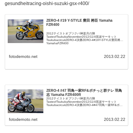
gesundheitracing-oishi-suzuki-gsx-r400/
ZERO-4 #19 Y-STYLE 豊田 將臣 Yamaha
FZR400
2012テイストオブツクバ神楽月の陣
TasteofTsukubaNovember2012/11/4筑波サーキット
TsukubacircuitZERO-4決勝ZERO-4#19Y-STYLE豊田將臣
YamahaFZR400
fotodemoto.net
2013.02.22
ZERO-4 #47 羽鳥一家RF&ポチっと群テレ 羽鳥
志 Yamaha FZR400R
2012テイストオブツクバ神楽月の陣
TasteofTsukubaNovember2012/11/4筑波サーキット
TsukubacircuitZERO-4決勝ZERO-4#47羽鳥一家RF&ポチ
っと群テレ羽鳥志YamahaFZR400R
fotodemoto.net
2013.02.22