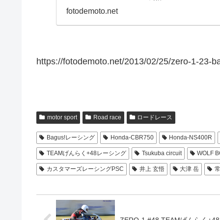
fotodemoto.net
https://fotodemoto.net/2013/02/25/zero-1-23-
motor sport
Road race
ロードレース
Bagus!レーシング
Honda-CBR750
Honda-NS400R
TEAMげんらく+48レーシング
Tsukuba circuit
WOLF B
カスタマーズレーシングPSC
井上 玄悟
大津 岳
常