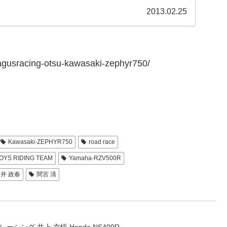
2013.02.25
bagusracing-otsu-kawasaki-zephyr750/
Kawasaki-ZEPHYR750
road race
OYS RIDING TEAM
Yamaha-RZV500R
井 政春
間宮 清