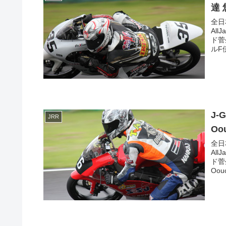
達 
全日
All
ド菅生
ルF
J-
JRR
Oo
全日
All
ド菅
Oouc