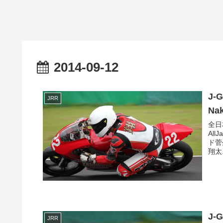
2014-09-12
J-
JRR
Na
全日
All
ド菅生
翔太.
J-
JRR