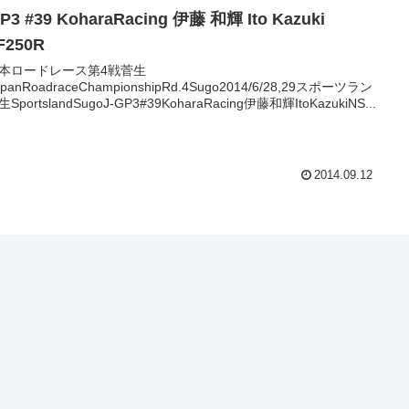
GP3 #39 KoharaRacing 伊藤 和輝 Ito Kazuki
F250R
本ロードレース第4戦菅生
JapanRoadraceChampionshipRd.4Sugo2014/6/28,29スポーツラン
SportslandSugoJ-GP3#39KoharaRacing伊藤和輝ItoKazukiNS...
2014.09.12