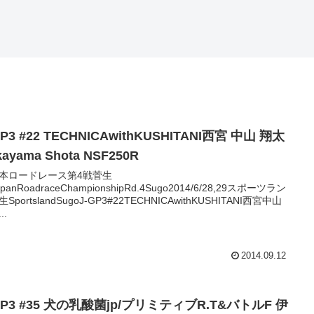
GP3 #22 TECHNICAwithKUSHITANI西宮 中山 翔太
kayama Shota NSF250R
本ロードレース第4戦菅生
JapanRoadraceChampionshipRd.4Sugo2014/6/28,29スポーツラン
SportslandSugoJ-GP3#22TECHNICAwithKUSHITANI西宮中山
..
2014.09.12
GP3 #35 犬の乳酸菌jp/プリミティブR.T&バトルF 伊