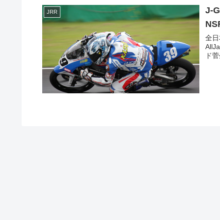
J-
JRR
NS
全日
All
ド菅生