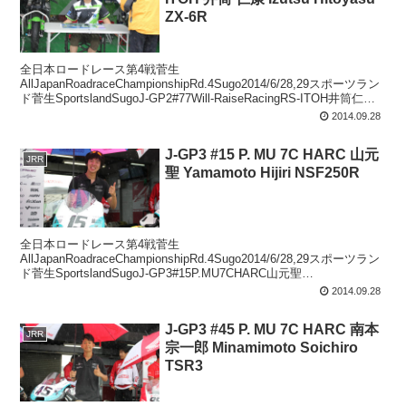
ZX-6R
全日本ロードレース第4戦菅生
AllJapanRoadraceChampionshipRd.4Sugo2014/6/28,29スポーツラン
ド菅生SportslandSugoJ-GP2#77Will-RaiseRacingRS-ITOH井筒仁
康...
2014.09.28
J-GP3 #15 P. MU 7C HARC 山元
JRR
聖 Yamamoto Hijiri NSF250R
全日本ロードレース第4戦菅生
AllJapanRoadraceChampionshipRd.4Sugo2014/6/28,29スポーツラン
ド菅生SportslandSugoJ-GP3#15P.MU7CHARC山元聖
YamamotoHijiri...
2014.09.28
J-GP3 #45 P. MU 7C HARC 南本
JRR
宗一郎 Minamimoto Soichiro
TSR3