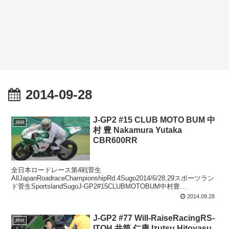
2014-09-28
J-GP2 #15 CLUB MOTO BUM 中
JRR
村 豊 Nakamura Yutaka
CBR600RR
全日本ロードレース第4戦菅生
AllJapanRoadraceChampionshipRd.4Sugo2014/6/28,29スポーツラン
ド菅生SportslandSugoJ-GP2#15CLUBMOTOBUM中村豊
NakamuraYutak...
2014.09.28
J-GP2 #77 Will-RaiseRacingRS-
JRR
ITOH 井筒 仁康 Izutsu Hitoyasu